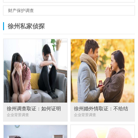
财产保护调查
徐州私家侦探
徐州调查取证：如何证明
徐州婚外情取证：不给结
父母出资买房
婚登记的情况有哪些
企业背景调查
企业背景调查