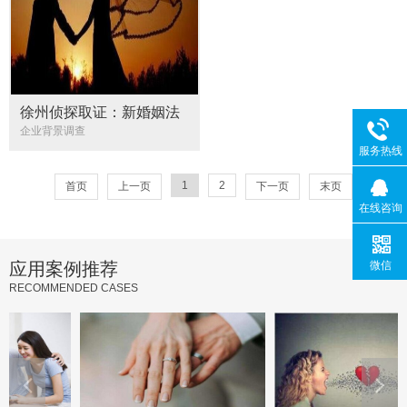
徐州侦探取证：新婚姻法
分居两年证据
企业背景调查
服务热线
1
2
首页
上一页
下一页
末页
在线咨询
应用案例推荐
微信
RECOMMENDED CASES