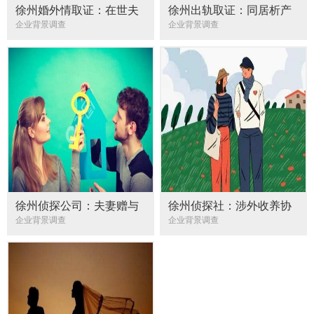
徐州婚外情取证：在世夫
徐州出轨取证：同居析产
妻写遗嘱范本格式
纠纷如何处理
企业背景调查
企业背景调查
徐州侦探公司：夫妻赠与
徐州侦探社：涉外收养协
和夫妻财产约定的关系
议
企业背景调查
企业背景调查