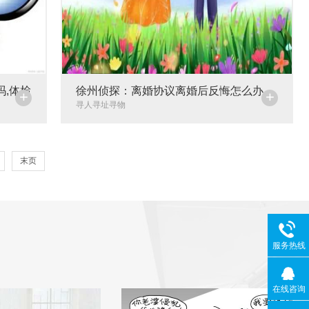
,体检
徐州侦探：离婚协议离婚后反悔怎么办
+
+
寻人寻址寻物
末页
服务热线
在线咨询