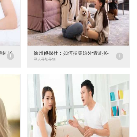
除同居
徐州侦探社：如何搜集婚外情证据-
+
+
寻人寻址寻物