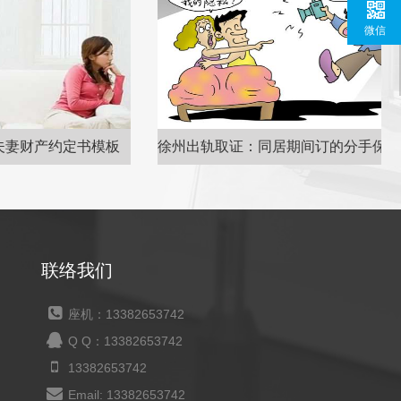
微信
约定书模板
徐州出轨取证：同居期间订的分手保证协议的效力
联络我们
座机：13382653742
Q Q：13382653742
13382653742
Email: 13382653742