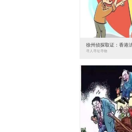
徐州侦探取证：香港
寻人寻址寻物