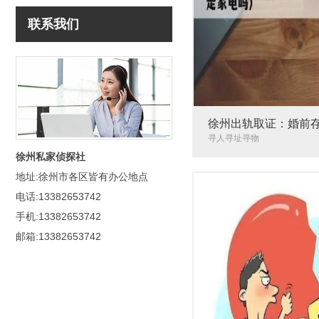
联系我们
徐州出轨取证：婚前
妻共同财产吗
寻人寻址寻物
徐州私家侦探社
地址:徐州市各区皆有办公地点
电话:13382653742
手机:13382653742
邮箱:13382653742