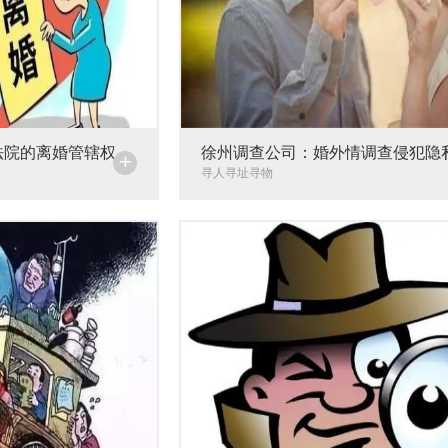
法院的离婚管辖权
徐州调查公司：婚外情调查侵犯隐
+
寻人寻址寻物