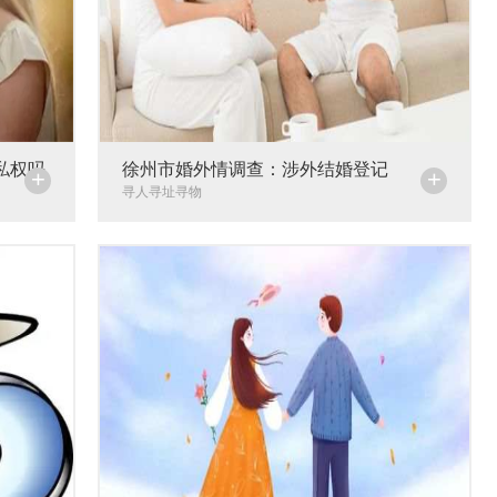
私权吗
徐州市婚外情调查：涉外结婚登记
+
+
寻人寻址寻物