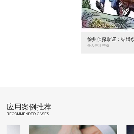
徐州侦探取证：结婚
些_1
寻人寻址寻物
应用案例推荐
RECOMMENDED CASES