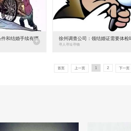
条件和结婚手续有哪
徐州调查公司：领结婚证需要体检吗
+
项目有哪些
寻人寻址寻物
1
2
首页
上一页
下一页