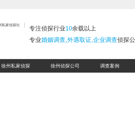
专注侦探行业
10
余载以上
专业
婚姻调查,外遇取证,企业调查
侦探
徐州私家侦探
徐州侦探公司
调查案例