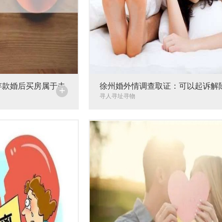
存款婚后买房属于夫
徐州婚外情调查取证：可以起诉解
+
关系吗
寻人寻址寻物